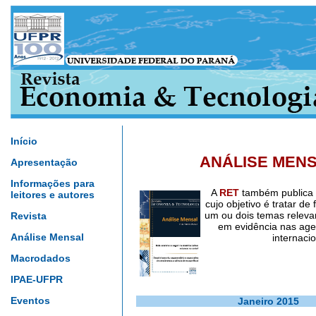
Início
ANÁLISE MEN
Apresentação
Informações para
A
RET
também publica 
leitores e autores
cujo objetivo é tratar d
um ou dois temas releva
Revista
em evidência nas age
Análise Mensal
internacio
Macrodados
IPAE-UFPR
Eventos
Janeiro 2015