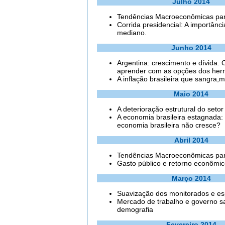
Julho 2014
Tendências Macroeconômicas para
Corrida presidencial: A importância
mediano.
Junho 2014
Argentina: crescimento e dívida.
aprender com as opções dos he
A inflação brasileira que sangra,
Maio 2014
A deterioração estrutural do setor
A economia brasileira estagnada:
economia brasileira não cresce?
Abril 2014
Tendências Macroeconômicas par
Gasto público e retorno econômic
Março 2014
Suavização dos monitorados e espi
Mercado de trabalho e governo sa
demografia
Fevereiro 2014